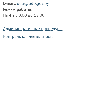
E-mail:
udp@udp.gov.by
Режим работы:
Пн-Пт с 9.00 до 18.00
Административные процедуры
Контрольная деятельность
Работа по противодействию коррупции
Справочная информация
Конкурс фотографий
Охрана труда
PRESIDENT.GOV.BY
Сайт Президента Республики
Беларусь