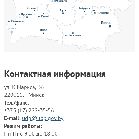
д. Волковичи
Бобруйск
Слоним
Слуцк
аг. Тихиничи
г. Пружаны
аг. Русино
аг. Каменюки
Гомель
Брест
Пинск
аг. Лясковичи
Контактная информация
ул. К.Маркса, 38
220016, г.Минск
Тел./факс:
+375 (17) 222-35-56
E-mail:
udp@udp.gov.by
Режим работы:
Пн-Пт с 9.00 до 18.00