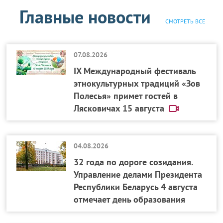
сохранность и развитие уникальных заповедных
ремесел. На предприятиях сохранены традиции
«БелЭкспо», на площадке которого ежегодно
Республиканский клинический медицинский
Главные новости
мест страны, белорусских народных промыслов,
швейного и ткацкого производств, гончарного
проводится множество выставок и деловых
центр, Центр гигиены и эпидемиологии и сеть
СМОТРЕТЬ ВСЕ
ремесленного искусства, исторических традиций и
мастерства и соломоплетения.
мероприятий.
аптек «БелЛекоЦентр».
проведение государственной политики в
07.08.2026
гуманитарной деятельности.
IX Международный фестиваль
этнокультурных традиций «Зов
Полесья» примет гостей в
Лясковичах 15 августа
04.08.2026
32 года по дороге созидания.
Управление делами Президента
Республики Беларусь 4 августа
отмечает день образования