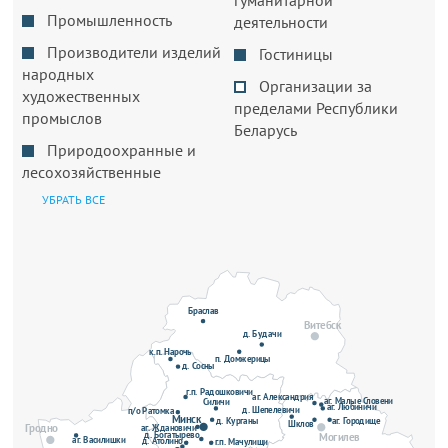
Промышленность
деятельности
Производители изделий
Гостиницы
народных
Организации за
художественных
пределами Республики
промыслов
Беларусь
Природоохранные и
лесохозяйственные
УБРАТЬ ВСЕ
Браслав
Витебск
д. Будачи
к.п. Нарочь
п. Домжерицы
д. Сосны
г.п. Радошковичи
аг. Александрия
аг. Малые Словени
Силичи
аг. Любиничи
д. Шепелевичи
п/о Ратомка
Минск
д. Курганы
аг. Городище
Шклов
Гродно
аг. Ждановичи
д. Богатырево
Могилев
аг. Василишки
д. Атолино
г.п. Мачулищи