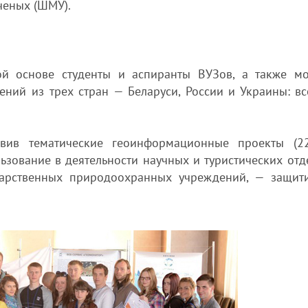
ченых (ШМУ).
ой основе студенты и аспиранты ВУЗов, а также м
ний из трех стран — Беларуси, России и Украины: вс
овив тематические геоинформационные проекты (2
ьзование в деятельности научных и туристических отде
дарственных природоохранных учреждений, — защит