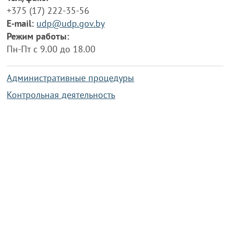
+375 (17) 222-35-56
E-mail:
udp@udp.gov.by
Режим работы:
Пн-Пт с 9.00 до 18.00
Административные процедуры
Контрольная деятельность
Работа по противодействию коррупции
Справочная информация
Конкурс фотографий
Охрана труда
PRESIDENT.GOV.BY
Сайт Президента Республики