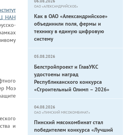
06.08.2026
ОАО «АЛЕКСАНДРИЙСКОЕ»
ститут
Как в ОАО «Александрийское»
Ц НАН
объединили поля, фермы и
усско-
технику в единую цифровую
рамках
систему
чивому
05.08.2026
Белстройпроект и ГлавУКС
удостоены наград
фтного
Республиканского конкурса
ер Моэ
«Строительный Олимп – 2026»
защите
04.08.2026
ОАО «ПИНСКИЙ МЯСОКОМБИНАТ»
еского
Пинский мясокомбинат стал
ства и
победителем конкурса «Лучший