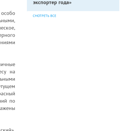
экспортер года»
 особо
СМОТРЕТЬ ВСЕ
ьными,
еское,
ерного
ениями
личные
есу на
льными
етущем
расный
ний по
ражены
ский»,