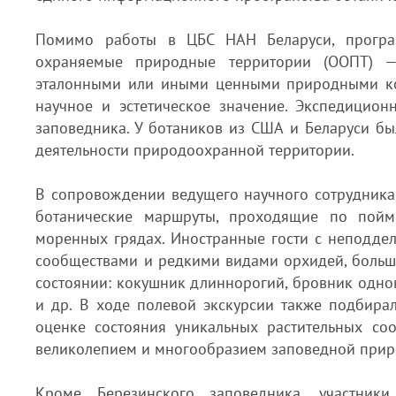
Помимо работы в ЦБС НАН Беларуси, програ
охраняемые природные территории (ООПТ) — 
эталонными или иными ценными природными ко
научное и эстетическое значение. Экспедицио
заповедника. У ботаников из США и Беларуси б
деятельности природоохранной территории.
В сопровождении ведущего научного сотрудника
ботанические маршруты, проходящие по пойм
моренных грядах. Иностранные гости с неподде
сообществами и редкими видами орхидей, больш
состоянии: кокушник длиннорогий, бровник одно
и др. В ходе полевой экскурсии также подбира
оценке состояния уникальных растительных со
великолепием и многообразием заповедной приро
Кроме Березинского заповедника, участник