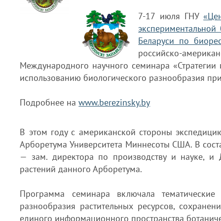
7-17 июля ГНУ
«Це
экспериментальной 
Беларуси по биоре
российско-америк
Международного научного семинара «Стратегии 
использованию биологического разнообразия при
Подробнее на
www.berezinsky.by
В этом году с американской стороны экспедици
Арборетума Университета Миннесоты США. В сост
— зам. директора по производству и науке, и
растений данного Арборетума.
Программа семинара включала тематические 
разнообразия растительных ресурсов, сохранен
единого информационного пространства ботаниче