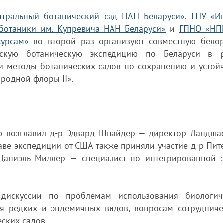
нтральный ботанический сад НАН Беларуси»
,
ГНУ «Ин
ботаники им. Купревича НАН Беларуси»
и
ГПНО «НП
сурсам»
во второй раз организуют совместную белор
анскую ботаническую экспедицию по Беларуси в 
и методы ботанических садов по сохранению и устой
родной флоры II».
ю возглавил д-р Эдвард Шнайдер — директор Ландша
аве экспедиции от США также приняли участие д-р Пит
 Даниэль Миллер — специалист по интегрированной 
дискуссии по проблемам использования биологич
ия редких и эндемичных видов, вопросам сотрудниче
ских садов.