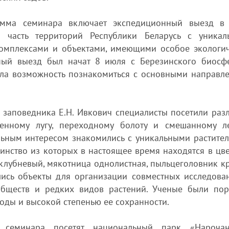
мма семинара включает экспедиционный выезд в
часть территорий Республики Беларусь с уникал
мплексами и объектами, имеющими особое экологич
нный выезд был начат 8 июля с Березинского биосф
ыла возможность познакомиться с основными направл
 заповедника Е.Н. Ивкович специалисты посетили раз
енному лугу, переходному болоту и смешанному л
льным интересом знакомились с уникальными растите
инство из которых в настоящее время находятся в цв
клубневый, мякотница однолистная, пыльцеголовник к
лись объекты для организации совместных исследова
обществ и редких видов растений. Ученые были по
ды и высокой степенью ее сохранности.
и семинара посетят национальный парк «Нарочан