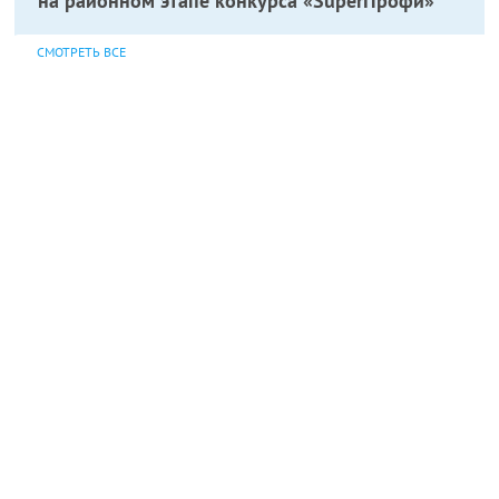
на районном этапе конкурса «SuperПрофи»
СМОТРЕТЬ ВСЕ