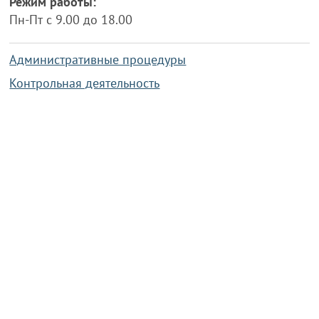
Режим работы:
Пн-Пт с 9.00 до 18.00
Административные процедуры
Контрольная деятельность
Работа по противодействию коррупции
Справочная информация
Конкурс фотографий
Охрана труда
PRESIDENT.GOV.BY
Сайт Президента Республики
Беларусь