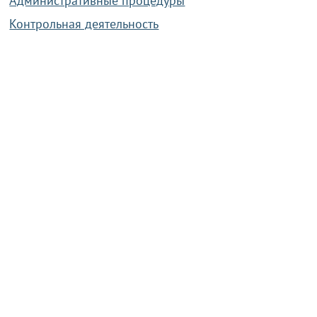
Административные процедуры
Контрольная деятельность
Работа по противодействию коррупции
Справочная информация
Конкурс фотографий
Охрана труда
PRESIDENT.GOV.BY
Сайт Президента Республики
Беларусь