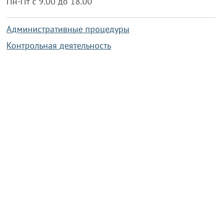
Пн-Пт с 9.00 до 18.00
Административные процедуры
Контрольная деятельность
Работа по противодействию коррупции
Справочная информация
Конкурс фотографий
Охрана труда
PRESIDENT.GOV.BY
Сайт Президента Республики
Беларусь