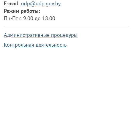
E-mail:
udp@udp.gov.by
Режим работы:
Пн-Пт с 9.00 до 18.00
Административные процедуры
Контрольная деятельность
Работа по противодействию коррупции
Справочная информация
Конкурс фотографий
Охрана труда
PRESIDENT.GOV.BY
Сайт Президента Республики
Беларусь