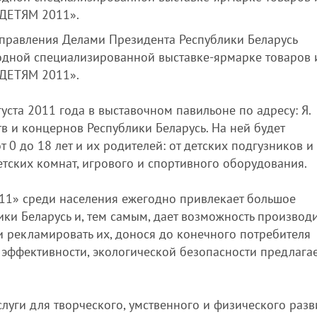
 ДЕТЯМ 2011».
равления Делами Президента Республики Беларусь
одной специализированной выставке-ярмарке товаров и
 ДЕТЯМ 2011».
уста 2011 года в выставочном павильоне по адресу: Я.
в и концернов Республики Беларусь. На ней будет
т 0 до 18 лет и их родителей: от детских подгузников и
етских комнат, игрового и спортивного оборудования.
11» среди населения ежегодно привлекает большое
ики Беларусь и, тем самым, дает возможность производ
и рекламировать их, донося до конечного потребителя
 эффективности, экологической безопасности предлага
слуги для творческого, умственного и физического разв