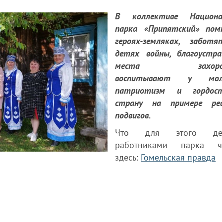
В коллективе Национа
парка «Припятский» по
героях-земляках, забот
детях войны, благоустр
места захороне
воспитывают у мол
патриотизм и гордос
страну на примере ре
подвигов.
Что для этого дел
работниками парка чи
здесь:
Гомельская правда