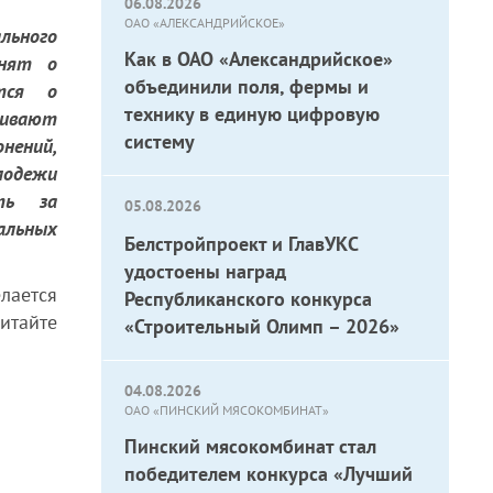
06.08.2026
ОАО «АЛЕКСАНДРИЙСКОЕ»
льного
Как в ОАО «Александрийское»
мнят о
объединили поля, фермы и
ятся о
технику в единую цифровую
аивают
систему
ний,
одежи
ть за
05.08.2026
альных
Белстройпроект и ГлавУКС
удостоены наград
ается
Республиканского конкурса
тайте
«Строительный Олимп – 2026»
04.08.2026
ОАО «ПИНСКИЙ МЯСОКОМБИНАТ»
Пинский мясокомбинат стал
победителем конкурса «Лучший