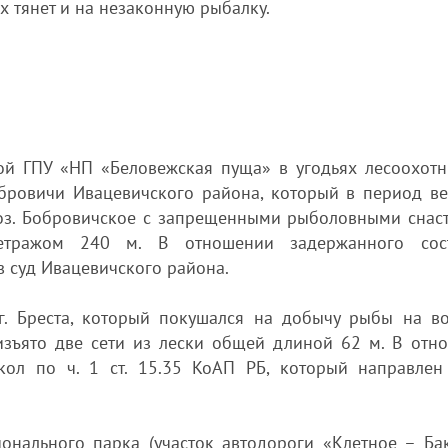
х тянет и на незаконную рыбалку.
пой ГПУ «НП «Беловежская пуща» в угодьях лесоохотн
обровичи Ивацевичского района, который в период ве
 оз. Бобровичское с запрещенными рыболовными снаст
тражом 240 м. В отношении задержанного сост
 суд Ивацевичского района.
г. Бреста, который покушался на добычу рыбы на в
 изъято две сети из лески общей длиной 62 м. В отн
кол по ч. 1 ст. 15.35 КоАП РБ, который направлен
онального парка (участок автодороги «Клетное – Бак