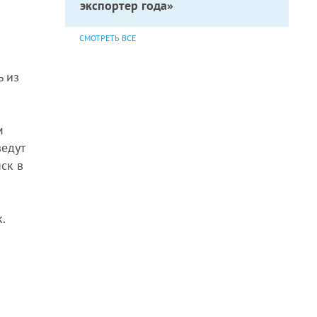
экспортер года»
СМОТРЕТЬ ВСЕ
ь из
м
ведут
ск в
.