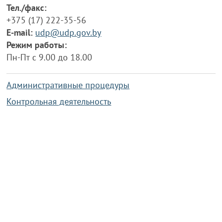
Тел./факс:
+375 (17) 222-35-56
E-mail:
udp@udp.gov.by
Режим работы:
Пн-Пт с 9.00 до 18.00
Административные процедуры
Контрольная деятельность
Работа по противодействию коррупции
Справочная информация
Конкурс фотографий
Охрана труда
PRESIDENT.GOV.BY