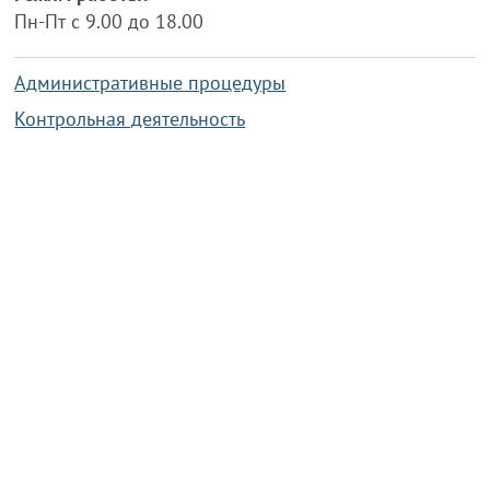
Пн-Пт с 9.00 до 18.00
Административные процедуры
Контрольная деятельность
Работа по противодействию коррупции
Справочная информация
Конкурс фотографий
Охрана труда
PRESIDENT.GOV.BY
Сайт Президента Республики
Беларусь