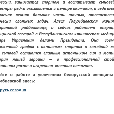
фессии, занимается спортом и воспитывает сыновей
естры редко оказывается в центре внимания, а ведь им
плечах лежит большая часть точных, ответстве
ически сложных задач. Алеся Голумбиевская начи
тральной райбольнице, а сейчас работает операц
цинской сестрой в Республиканском клиническом медиц
тре Управления делами Президента. Она совм
ряженный график с активным спортом и семейной ж
е сыновей остаются главным источником сил и моти
ория нашей героини — о профессиональной стой
оянном росте и искреннем желании помогать.
айте о работе и увлечениях белорусской женщины
мбиевской здесь:
русь сегодня