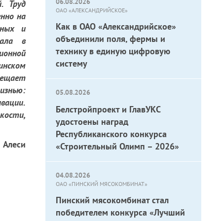
06.08.2026
. Труд
ОАО «АЛЕКСАНДРИЙСКОЕ»
енно на
Как в ОАО «Александрийское»
нных и
объединили поля, фермы и
нала в
технику в единую цифровую
ионной
систему
инском
ещает
изнью:
05.08.2026
вации.
Белстройпроект и ГлавУКС
кости,
удостоены наград
Республиканского конкурса
 Алеси
«Строительный Олимп – 2026»
04.08.2026
ОАО «ПИНСКИЙ МЯСОКОМБИНАТ»
Пинский мясокомбинат стал
победителем конкурса «Лучший