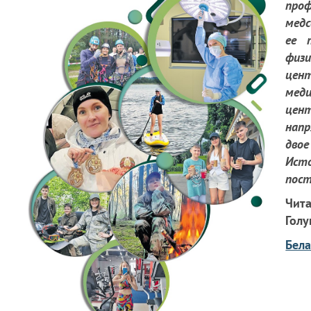
про
медс
ее 
физ
цен
меди
цен
нап
дво
Ист
пост
Чит
Голу
Бела