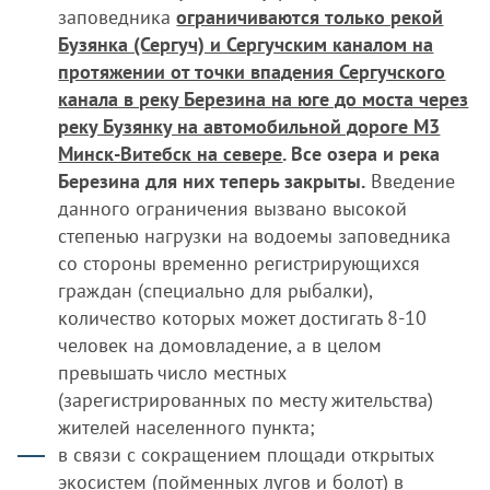
заповедника
ограничиваются только рекой
Бузянка (Сергуч) и Сергучским каналом на
протяжении от точки впадения Сергучского
канала в реку Березина на юге до моста через
реку Бузянку на автомобильной дороге М3
Минск-Витебск на севере
. Все озера и река
Березина для них теперь закрыты.
Введение
данного ограничения вызвано высокой
степенью нагрузки на водоемы заповедника
со стороны временно регистрирующихся
граждан (специально для рыбалки),
количество которых может достигать 8-10
человек на домовладение, а в целом
превышать число местных
(зарегистрированных по месту жительства)
жителей населенного пункта;
в связи с сокращением площади открытых
экосистем (пойменных лугов и болот) в