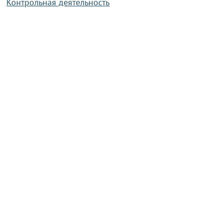
Контрольная деятельность
Работа по противодействию коррупции
Справочная информация
Конкурс фотографий
Охрана труда
PRESIDENT.GOV.BY
Сайт Президента Республики
Беларусь