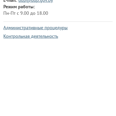
E-mail:
udp@udp.gov.by
Режим работы:
Пн-Пт с 9.00 до 18.00
Административные процедуры
Контрольная деятельность
Работа по противодействию коррупции
Справочная информация
Конкурс фотографий
Охрана труда
PRESIDENT.GOV.BY
Сайт Президента Республики
Беларусь