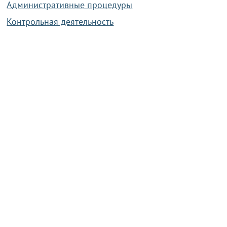
Административные процедуры
Контрольная деятельность
Работа по противодействию коррупции
Справочная информация
Конкурс фотографий
Охрана труда
PRESIDENT.GOV.BY
Сайт Президента Республики
Беларусь