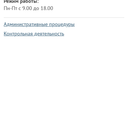
Режим работы:
Пн-Пт с 9.00 до 18.00
Административные процедуры
Контрольная деятельность
Работа по противодействию коррупции
Справочная информация
Конкурс фотографий
Охрана труда
PRESIDENT.GOV.BY
Сайт Президента Республики
Беларусь