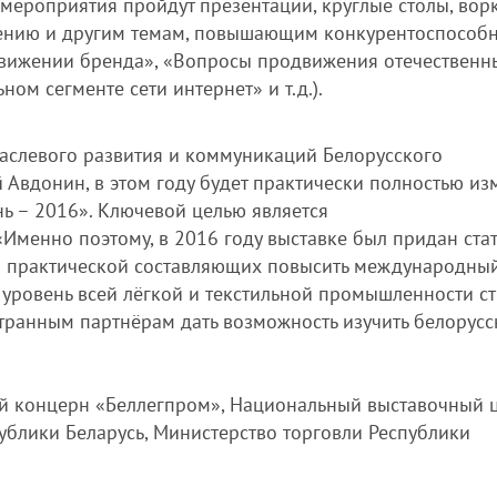
мероприятия пройдут презентации, круглые столы, во
жению и другим темам, повышающим конкурентоспособн
движении бренда», «Вопросы продвижения отечественн
ом сегменте сети интернет» и т.д.).
раслевого развития и коммуникаций Белорусского
 Авдонин, в этом году будет практически полностью из
ь – 2016». Ключевой целью является
Именно поэтому, в 2016 году выставке был придан стат
и практической составляющих повысить международны
 уровень всей лёгкой и текстильной промышленности ст
транным партнёрам дать возможность изучить белорусс
ый концерн «Беллегпром», Национальный выставочный 
блики Беларусь, Министерство торговли Республики