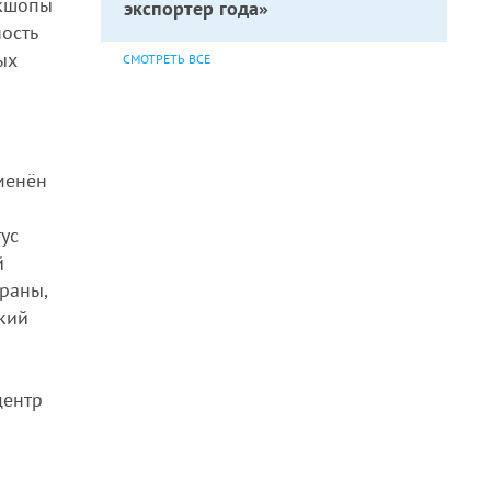
ркшопы
экспортер года»
ость
ых
СМОТРЕТЬ ВСЕ
менён
ус
й
раны,
кий
центр