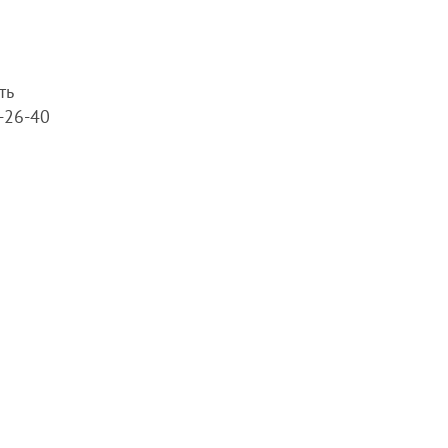
ть
4-26-40