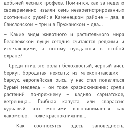
добычей лесных трофеев. Помнится, как за неделю
своевременно изъяли семь незарегистрированных
охотничьих ружей: в Каменецком районе – два, в
Свислочском – три и в Пружанском – два…
– Какие виды животного и растительного мира
Беловежской пущи сегодня считаются редкими и
исчезающими, а потому нуждаются в особой
охране?
– Среди птиц это орлан белохвостый, черный аист,
беркут, бородатая неясыть; из млекопитающих –
барсук, европейская рысь, у нас стал появляться
бурый медведь – он тоже краснокнижник; среди
растений по-прежнему – кадило сарматское,
ветреница… Грибная капуста, или спарассис
курчавый, что многими воспринимается как
лакомство, – тоже краснокнижник…
– Как соотносятся здесь заповедность,