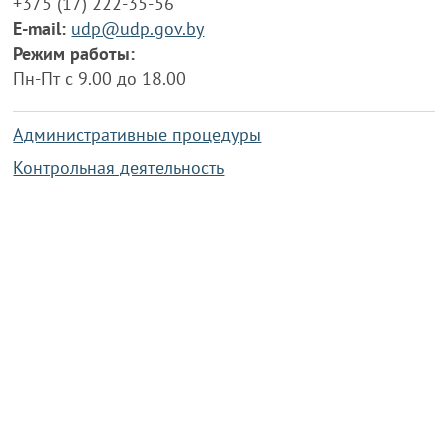
+375 (17) 222-35-56
E-mail:
udp@udp.gov.by
Режим работы:
Пн-Пт с 9.00 до 18.00
Административные процедуры
Контрольная деятельность
Работа по противодействию коррупции
Справочная информация
Конкурс фотографий
Охрана труда
PRESIDENT.GOV.BY
Сайт Президента Республики