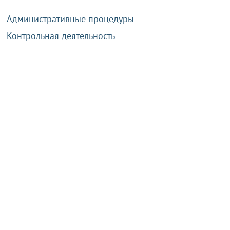
Административные процедуры
Контрольная деятельность
Работа по противодействию коррупции
Справочная информация
Конкурс фотографий
Охрана труда
PRESIDENT.GOV.BY
Сайт Президента Республики
Беларусь