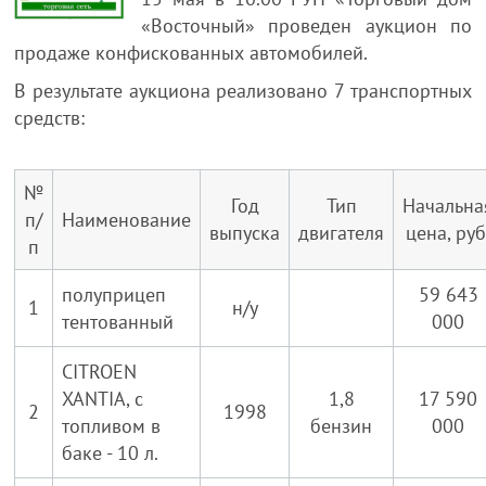
«Восточный» проведен аукцион по
продаже конфискованных автомобилей.
В результате аукциона реализовано 7 транспортных
средств:
№
Год
Тип
Начальна
п/
Наименование
выпуска
двигателя
цена, руб
п
полуприцеп
59 643
1
н/у
тентованный
000
CITROEN
XANTIA, с
1,8
17 590
2
1998
топливом в
бензин
000
баке - 10 л.