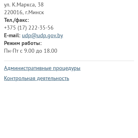
ул. К.Маркса, 38
220016, г.Минск
Тел./факс:
+375 (17) 222-35-56
E-mail:
udp@udp.gov.by
Режим работы:
Пн-Пт с 9.00 до 18.00
Административные процедуры
Контрольная деятельность
Работа по противодействию коррупции
Справочная информация
Конкурс фотографий
Охрана труда