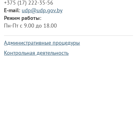
+375 (17) 222-35-56
E-mail:
udp@udp.gov.by
Режим работы:
Пн-Пт с 9.00 до 18.00
Административные процедуры
Контрольная деятельность
Работа по противодействию коррупции
Справочная информация
Конкурс фотографий
Охрана труда
PRESIDENT.GOV.BY
Сайт Президента Республики