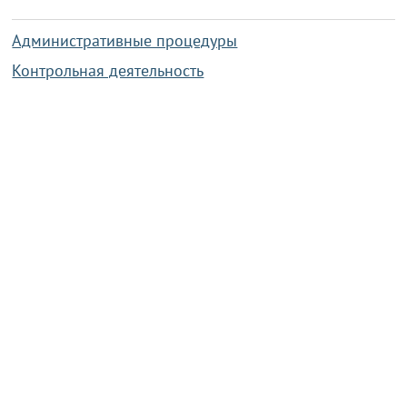
Административные процедуры
Контрольная деятельность
Работа по противодействию коррупции
Справочная информация
Конкурс фотографий
Охрана труда
PRESIDENT.GOV.BY
Сайт Президента Республики
Беларусь