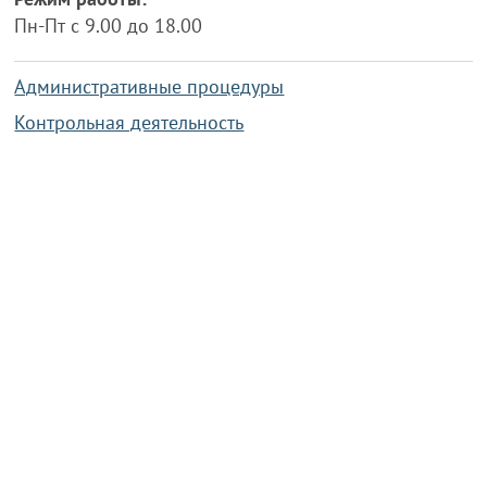
Пн-Пт с 9.00 до 18.00
Административные процедуры
Контрольная деятельность
Работа по противодействию коррупции
Справочная информация
Конкурс фотографий
Охрана труда
PRESIDENT.GOV.BY
Сайт Президента Республики
Беларусь