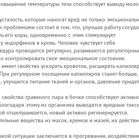
 повышение температуры тела способствует выводу мол
усталость, которые наносят вред не только эмоциональн
 проблемами состоит в том, что, улучшая работу сосудо
ь его коры, одновременно с этим стимулирует
 эндорфинов в кровь. Человек чувствует себя
едура проводится регулярно, развиваются регуляторны
но контролировать свое эмоциональное состояние.
 имеет свойство ускорять кровоток, расширять капилля
 При регулярном посещении капилляров станет больше,
, улучшится питание тканей и органов, давление придет
 свойства травяного пара в бочке способствуют активн
Благодаря этому из организма выводятся вредные токс
й отшелушивается, новый активно регенерируется.
ельные вещества из масок, кремов и мазей, их действи
такой ситуации заключается в прогревании, воздействи