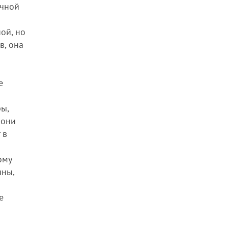
очной
ой, но
в, она
е
ры,
 они
 в
ому
ины,
е
и