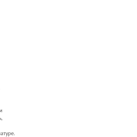
,
и
,
атуре.