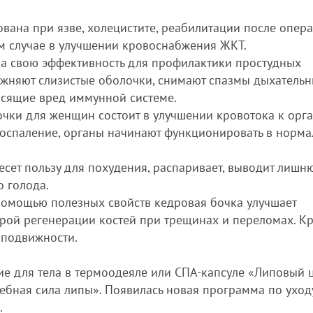
ована при язве, холецистите, реабилитации после опер
ом случае в улучшении кровоснабжения ЖКТ.
ла свою эффективность для профилактики простудных
ажняют слизистые оболочки, снимают спазмы дыхатель
осящие вред иммунной системе.
очки для женщин состоит в улучшении кровотока к орг
воспаление, органы начинают функционировать в норм
несет пользу для похудения, распаривает, выводит лиш
о голода.
 помощью полезных свойств кедровая бочка улучшает
трой регенерации костей при трещинах и переломах. К
и подвижности.
е для тела в термоодеяле или СПА-капсуле «Липовый ц
ебная сила липы». Появилась новая программа по уход
.