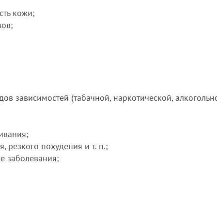
сть кожи;
вов;
ов зависимостей (табачной, наркотической, алкогольно
ивания;
 резкого похудения и т. п.;
ые заболевания;