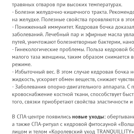
травяных отваров при высоких температурах.
- Болезни желудочно-кишечного тракта. Рекоменд
на желудке. Полезные свойства проявляются в эт
- Пониженный иммунитет. Кедровая бочка доказа
заболеваний. Лечебный пар и эфирные масла увл
путей, уничтожают болезнетворные бактерии, нан
- Гинекологические проблемы. Польза кедровой б
малого таза женщины, таким образом снимается 
режиме.
- Избыточный вес. В этом случае кедровая бочка 
жидкость, ускоряет обмен веществ, снижает чувств
- Заболевания опорно-двигательного аппарата. С
кровоснабжение костной ткани, способствует быс
того, связки приобретают свойства эластичности 
В СПА-центре появились
новые уходы:
обертывани
а также СПА-ритуал с кедровой фитосауной «Волш
лицом и телом «Королевский уход TRANQUILLITY»