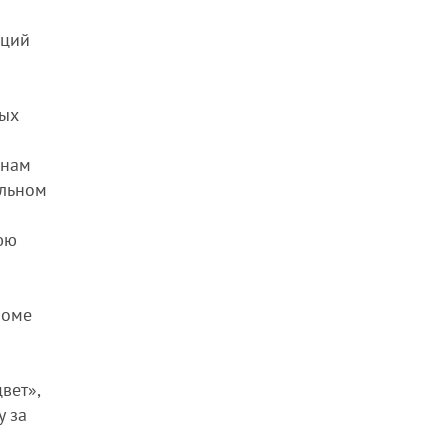
аций
ных
анам
альном
нюю
роме
вет»,
у за