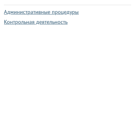
Административные процедуры
Контрольная деятельность
Работа по противодействию коррупции
Справочная информация
Конкурс фотографий
Охрана труда
PRESIDENT.GOV.BY
Сайт Президента Республики
Беларусь