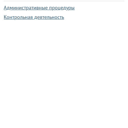
Административные процедуры
Контрольная деятельность
Работа по противодействию коррупции
Справочная информация
Конкурс фотографий
Охрана труда
PRESIDENT.GOV.BY
Сайт Президента Республики
Беларусь