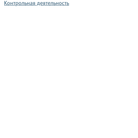
Контрольная деятельность
Работа по противодействию коррупции
Справочная информация
Конкурс фотографий
Охрана труда
PRESIDENT.GOV.BY
Сайт Президента Республики
Беларусь