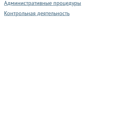
Административные процедуры
Контрольная деятельность
Работа по противодействию коррупции
Справочная информация
Конкурс фотографий
Охрана труда
PRESIDENT.GOV.BY
Сайт Президента Республики
Беларусь