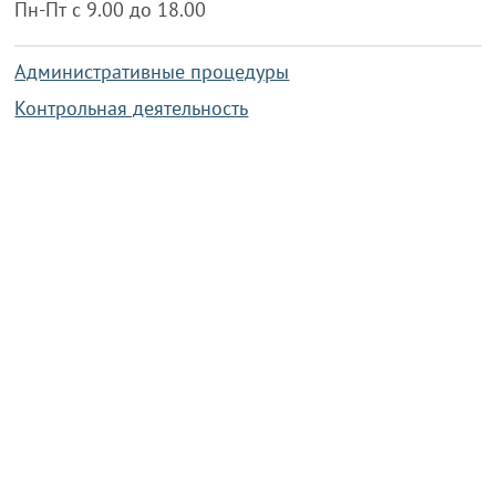
Пн-Пт с 9.00 до 18.00
Административные процедуры
Контрольная деятельность
Работа по противодействию коррупции
Справочная информация
Конкурс фотографий
Охрана труда
PRESIDENT.GOV.BY
Сайт Президента Республики
Беларусь