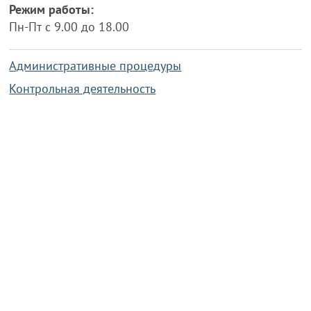
Режим работы:
Пн-Пт с 9.00 до 18.00
Административные процедуры
Контрольная деятельность
Работа по противодействию коррупции
Справочная информация
Конкурс фотографий
Охрана труда
PRESIDENT.GOV.BY
Сайт Президента Республики
Беларусь