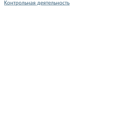
Контрольная деятельность
Работа по противодействию коррупции
Справочная информация
Конкурс фотографий
Охрана труда
PRESIDENT.GOV.BY
Сайт Президента Республики
Беларусь