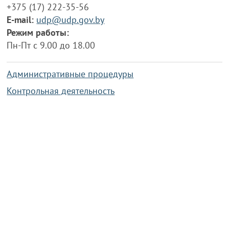
+375 (17) 222-35-56
E-mail:
udp@udp.gov.by
Режим работы:
Пн-Пт с 9.00 до 18.00
Административные процедуры
Контрольная деятельность
Работа по противодействию коррупции
Справочная информация
Конкурс фотографий
Охрана труда
PRESIDENT.GOV.BY
Сайт Президента Республики