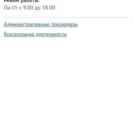
Режим работы:
Пн-Пт с 9.00 до 18.00
Административные процедуры
Контрольная деятельность
Работа по противодействию коррупции
Справочная информация
Конкурс фотографий
Охрана труда
PRESIDENT.GOV.BY
Сайт Президента Республики
Беларусь