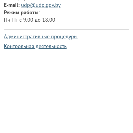
E-mail:
udp@udp.gov.by
Режим работы:
Пн-Пт с 9.00 до 18.00
Административные процедуры
Контрольная деятельность
Работа по противодействию коррупции
Справочная информация
Конкурс фотографий
Охрана труда
PRESIDENT.GOV.BY
Сайт Президента Республики
Беларусь