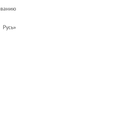
иванию
 Русь»