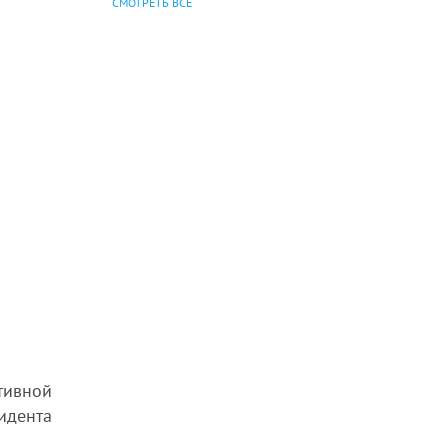
СМОТРЕТЬ ВСЕ
тивной
идента