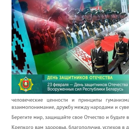
человеческие ценности
и принципы гуманизм
взаимопонимание, дружбу между народами
и сув
Берегите мир, защищайте свое Отчество и будьте
Крепкого вам здоровья, благополучия, успехов
в 