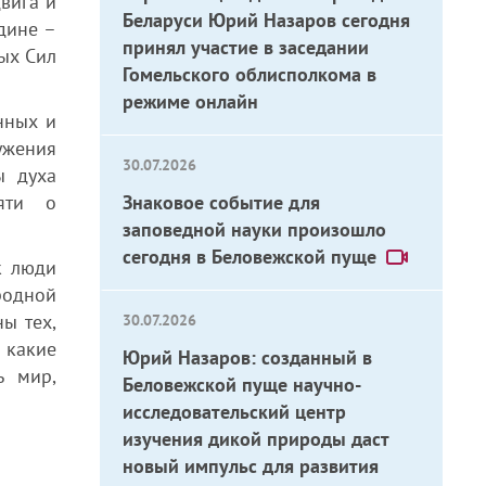
двига
и
Беларуси Юрий Назаров сегодня
дине –
принял участие в заседании
ых Сил
Гомельского облисполкома в
режиме онлайн
енных
и
ужения
30.07.2026
ы духа
яти о
Знаковое событие для
заповедной науки произошло
сегодня в Беловежской пуще
к люди
родной
ы тех,
30.07.2026
 какие
Юрий Назаров: созданный в
ь мир,
Беловежской пуще научно-
исследовательский центр
изучения дикой природы даст
новый импульс для развития