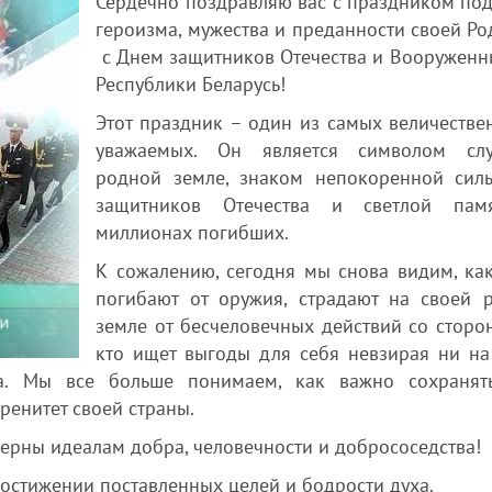
Сердечно поздравляю вас с праздником по
героизма, мужества и преданности своей Ро
с Днем защитников Отечества и Вооруженн
Республики Беларусь!
Этот праздник – один из самых величеств
уважаемых. Он является символом сл
родной земле, знаком непокоренной сил
защитников Отечества и светлой пам
миллионах погибших.
К сожалению, сегодня мы снова видим, ка
погибают от оружия, страдают на своей 
земле от бесчеловечных действий со сторон
кто ищет выгоды для себя невзирая ни на
а. Мы все больше понимаем, как важно сохранят
еренитет своей страны.
 верны идеалам добра, человечности и добрососедства!
достижении поставленных целей и бодрости духа.