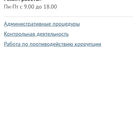
Пн-Пт с 9.00 до 18.00
Административные процедуры
Контрольная деятельность
Работа по противодействию коррупции
Справочная информация
Конкурс фотографий
Охрана труда
PRESIDENT.GOV.BY
Сайт Президента Республики
Беларусь