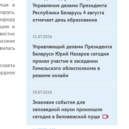
упая в
Управление делами Президента
арусь,
Республики Беларусь 4 августа
народу
отмечает день образования
уцию и
вестно
31.07.2026
сокие
Управляющий делами Президента
овилась
Беларуси Юрий Назаров сегодня
принял участие в заседании
совета
Гомельского облисполкома в
ордное
режиме онлайн
30.07.2026
Знаковое событие для
заповедной науки произошло
сегодня в Беловежской пуще