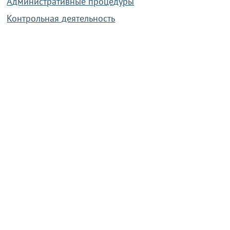
Административные процедуры
Контрольная деятельность
Работа по противодействию коррупции
Справочная информация
Конкурс фотографий
Охрана труда
PRESIDENT.GOV.BY
Сайт Президента Республики
Беларусь