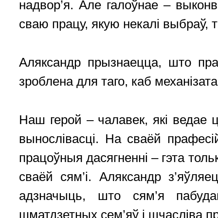
надвор’я. Але галоўнае – выконв
сваю працу, якую некалі выбраў,
Аляксандр прызнаецца, што пра
зроблена для таго, каб механізат
Наш герой – чалавек, які ведае 
вынослівасці. На сваёй прафесі
працоўныя дасягненні – гэта тол
сваёй сям’і. Аляксандр з’яўляе
адзначыць, што сям’я пабуд
шматдзетных сем’яў і шчасліва п