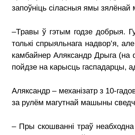
запоўніць сіласныя ямы зялёнай 
–Травы ў гэтым годзе добрыя. Г
толькі спрыяльнага надвор’я, але
камбайнер Аляксандр Дрыга (на 
пойдзе на карысць гаспадарцы, ад
Аляксандр – механізатр з 10-гад
за рулём магутнай машыны сведч
– Пры скошванні траў неабходна