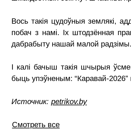
Вось такія цудоўныя землякі, а
побач з намі. Іх штодзённая пра
дабрабыту нашай малой радзімы
І калі бачыш такія шчырыя ўсм
быць упэўненым: “Каравай-2026”
Источник:
petrikov.by
Смотреть все