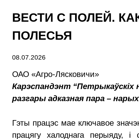
ВЕСТИ С ПОЛЕЙ. К
ПОЛЕСЬЯ
08.07.2026
ОАО «Агро-Лясковичи»
Карэспандэнт “Петрыкаўскіх н
разгары адказная пара – нарых
Гэты працэс мае ключавое знач
працягу халоднага перыяду, і 