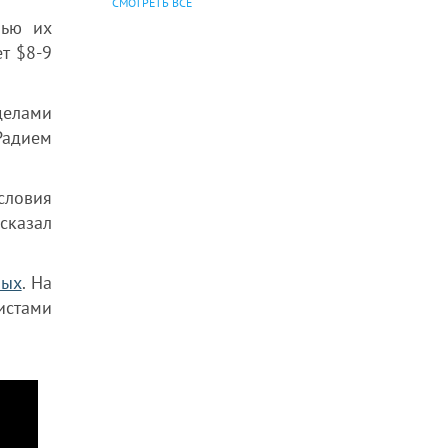
СМОТРЕТЬ ВСЕ
лью их
т $8-9
делами
Радием
словия
 сказал
ных
. На
истами