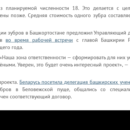
з планируемой численности 18. Это делается с це
ены позже. Средняя стоимость одного зубра составляе
ции зубров в Башкортостане предложил Управляющий 
ов
во время рабочей встречи
с главой Башкирии 
щего года.
«Наша зона ответственности — сформировать для них у
ёными. Уверен, это будет очень интересный проект», —
проекта.
Беларусь посетила делегация башкирских уче
убров в Беловежской пуще, общались со специал
ючен соответствующий договор.