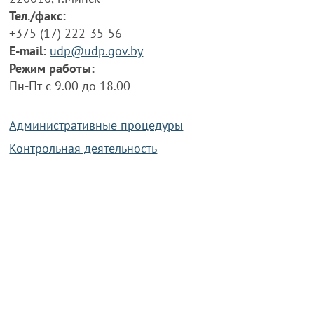
Тел./факс:
+375 (17) 222-35-56
E-mail:
udp@udp.gov.by
Режим работы:
Пн-Пт с 9.00 до 18.00
Административные процедуры
Контрольная деятельность
Работа по противодействию коррупции
Справочная информация
Конкурс фотографий
Охрана труда