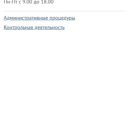
Пн-Пт с 9.00 до 18.00
Административные процедуры
Контрольная деятельность
Работа по противодействию коррупции
Справочная информация
Конкурс фотографий
Охрана труда
PRESIDENT.GOV.BY
Сайт Президента Республики
Беларусь